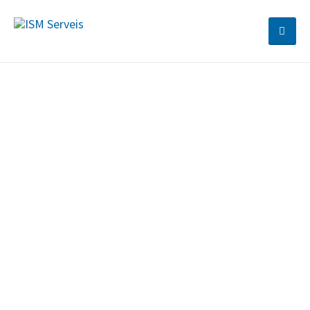
info@ism-serveis.com
933 302 668 / 91 572 65 07
ESP
CAT
Descubre nuestras
ofertas de empleo
Más de 25 años de experiencia, generando una
política activa de integración social y laboral
para las personas con discapacidad